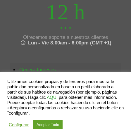
12 h
Ofrecemos soporte a nuestros clientes
Lun - Vie 8:00am - 6:00pm (GMT +1)
Genera Ingresos
Blog
Utilizamos cookies propias y de terceros para mostrarle
publicidad personalizada en base a un perfil elaborado a
Terminos
partir de sus hábitos de navegación (por ejemplo, páginas
visitadas). Haga clic
AQUÍ
para obtener más información.
Cookies
Puede aceptar todas las cookies haciendo clic en el botón
«Aceptar» o configurarlas o rechazar su uso haciendo clic en
Aviso Legal
"configurar".
Contactar
Configurar
Aceptar Todo