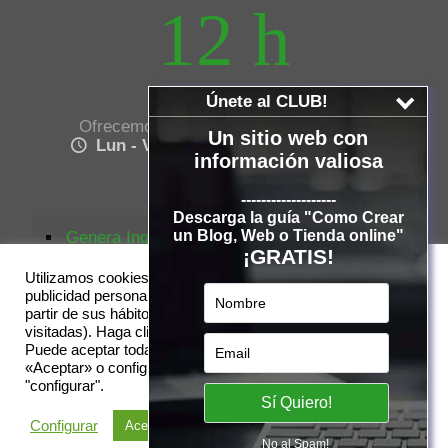
12 h
Únete al CLUB!
Ofrecemos soporte a nuestros clientes
Un sitio web con
Lun - Vie 8:00am - 6:00pm (GMT +1)
información valiosa
-------------------
Descarga la guía "Como Crear
un Blog, Web o Tienda online"
Genera Ingresos
¡GRATIS!
Blog
Utilizamos cookies propias y de terceros para mostrarle
publicidad personalizada en base a un perfil elaborado a
Terminos
partir de sus hábitos de navegación (por ejemplo, páginas
visitadas). Haga clic
AQUÍ
para obtener más información.
Cookies
Puede aceptar todas las cookies haciendo clic en el botón
«Aceptar» o configurarlas o rechazar su uso haciendo clic en
Aviso Legal
"configurar".
Contactar
Configurar
Aceptar Todo
No al Spam!